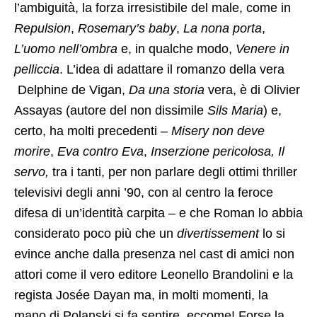
l’ambiguità, la forza irresistibile del male, come in
Repulsion
,
Rosemary’s baby
,
La nona porta
,
L’uomo nell’ombra
e, in qualche modo,
Venere in
pelliccia
. L’idea di adattare il romanzo della vera
Delphine de Vigan,
Da una storia
vera, è di Olivier
Assayas (autore del non dissimile
Sils Maria
) e,
certo, ha molti precedenti –
Misery non deve
morire
,
Eva contro Eva
,
Inserzione pericolosa, Il
servo,
tra i tanti, per non parlare degli ottimi thriller
televisivi degli anni ’90, con al centro la feroce
difesa di un’identità carpita – e che Roman lo abbia
considerato poco più che un
divertissement
lo si
evince anche dalla presenza nel cast di amici non
attori come il vero editore Leonello Brandolini e la
regista Josée Dayan ma, in molti momenti, la
mano di Polanski si fa sentire, eccome! Forse la