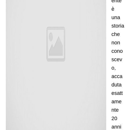
ente
è
una
storia
che
non
cono
scev
o,
acca
duta
esatt
ame
nte
20
anni