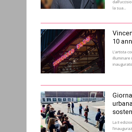
dall’uccisi
la sua...
Vincen
10 ann
L’artista 
illuminare 
inaugurato l
Giorna
urbana
sosten
La II edizi
l’inauguraz