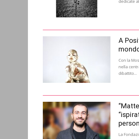
dedicate al
A Posi
mondo 
Con la Mos
nella centr
dibattito...
“Matte
“ispir
perso
La Fondazio