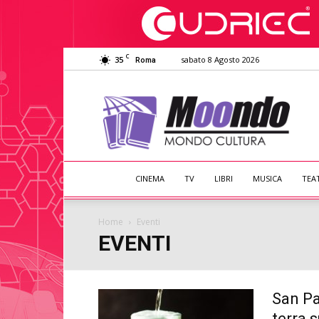
C
35
sabato 8 Agosto 2026
Roma
Moondo
Cultura
CINEMA
TV
LIBRI
MUSICA
TEA
Home
Eventi
EVENTI
San Pat
terra 