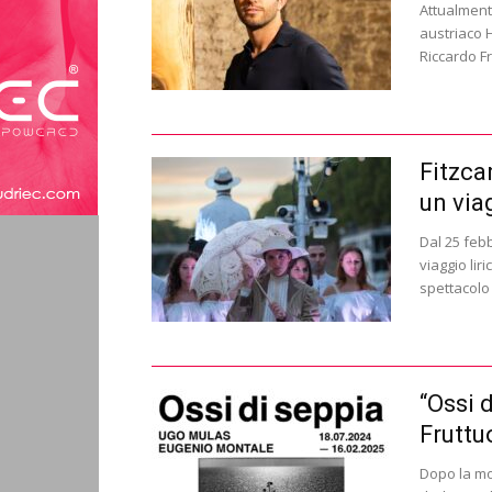
Attualmente
austriaco 
Riccardo Fr
Fitzca
un via
Dal 25 febb
viaggio lir
spettacolo 
“Ossi 
Fruttu
Dopo la mo