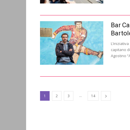
Bar Ca
Barto
L’iniziativ
capitano d
Agostino “A
...
1
2
3
14