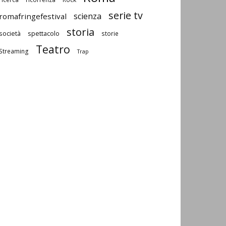
serie tv
scienza
romafringefestival
storia
società
spettacolo
storie
Teatro
Streaming
Trap