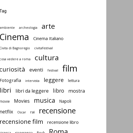
Tag
arte
ambiente
archeologia
Cinema
Cinema Italiano
Civita di Bagnoregio
civitafestival
cultura
cosa vedere a roma
film
curiosità
eventi
festival
leggere
Fotografia
lettura
intervista
libri
libro
libri da leggere
mostra
musica
Movies
Napoli
movie
recensione
netflix
rai
Oscar
recensione film
recensione libro
Roma
ricerca
ricorrenza
Rock