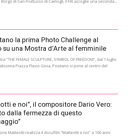
 Borgo di San Fruttuoso di Camogli, il FAI accoglie una seconda...
tano la prima Photo Challenge al
su una Mostra d’Arte al femminile
tra “THE FEMALE SCULPTURE, SYMBOL OF FREEDOM”, dal 1 luglio
alissima Piazza Flavio Gioia, Positano si pone al centro del
otti e noi”, il compositore Dario Vero:
ato dalla fermezza di questo
naggio”
ne Matteotti realizza il docufilm “Matteotti e noi” a 100 anni